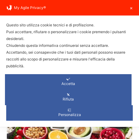
info@trainerlabitalia.com
My Agile Privacy®
✕
Questo sito utilizza cookie tecnici e di profilazione.
Puoi accettare, rifiutare o personalizzare i cookie premendo i pulsanti
desiderati.
Chiudendo questa informativa continuerai senza accettare.
DIETE MIMA DIGIUNO:
Accettando, sei consapevole che i tuoi dati personali possono essere
raccolti allo scopo di personalizzare e misurare l'efficacia della
FUNZIONANO?
pubblicità.
Il programma alimentare con un kit
Accetta
preconfezionato
Rifiuta
Personalizza