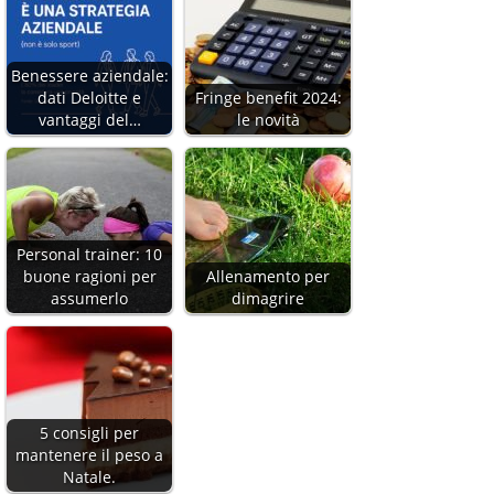
Benessere aziendale:
dati Deloitte e
Fringe benefit 2024:
vantaggi del…
le novità
Personal trainer: 10
buone ragioni per
Allenamento per
assumerlo
dimagrire
5 consigli per
mantenere il peso a
Natale.