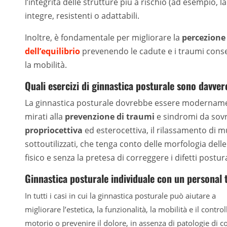
l’integrità delle strutture più a rischio (ad esempio, 
integre, resistenti o adattabili.
Inoltre, è fondamentale per migliorare la
percezione
dell’equilibrio
prevenendo le cadute e i traumi cons
la mobilità.
Quali esercizi di ginnastica posturale sono davvero
La ginnastica posturale dovrebbe essere modernament
mirati alla
prevenzione di traumi
e sindromi da sovra
propriocettiva
ed esterocettiva, il rilassamento di mu
sottoutilizzati, che tenga conto delle morfologia dell
fisico e senza la pretesa di correggere i difetti postu
Ginnastica posturale individuale con un personal 
In tutti i casi in cui la ginnastica posturale può aiutare a
migliorare l’estetica, la funzionalità, la mobilità e il control
motorio o prevenire il dolore, in assenza di patologie di c