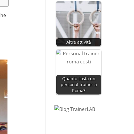
che
Altre attività
Quanto costa un
personal trainer a
Roma?