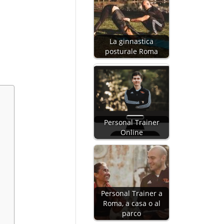
La ginnastica
posturale Roma
Personal Trainer
Online
Personal Trainer a
Roma, a casa o al
parco