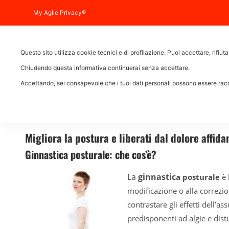
info@trainerlabitalia.com
My Agile Privacy®
Cosa facciamo
Questo sito utilizza cookie tecnici e di profilazione.
Puoi accettare, rifiut
Chiudendo questa informativa continuerai senza accettare.
Accettando, sei consapevole che i tuoi dati personali possono essere racco
GINNAST
Migliora la postura e liberati dal dolore affida
Ginnastica posturale: che cos’è?
La
ginnastic
a posturale
è 
modificazione o alla correzio
contrastare gli effetti dell’
predisponenti ad algie e distu