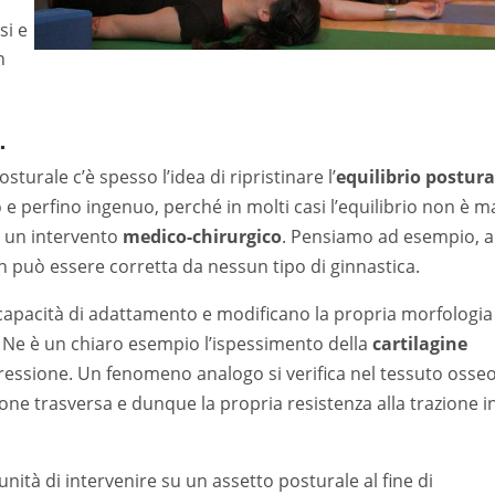
si e
n
.
turale c’è spesso l’idea di ripristinare l’
equilibrio postura
 e perfino ingenuo, perché in molti casi l’equilibrio non è m
e un intervento
medico-chirurgico
. Pensiamo ad esempio, a
on può essere corretta da nessun tipo di ginnastica.
apacità di adattamento e modificano la propria morfologia 
o. Ne è un chiaro esempio l’ispessimento della
cartilagine
ressione. Un fenomeno analogo si verifica nel tessuto osseo
e trasversa e dunque la propria resistenza alla trazione i
ità di intervenire su un assetto posturale al fine di