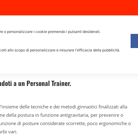
Dove allenarti
Corporate Fitness
Prezzi
Prova grat
are o personalizzare i cookie premendo i pulsanti desiderati.
lti allo scopo di personalizzare e misurare l'efficacia della pubblicità.
ICA POSTURALE
ndoti a un Personal Trainer.
l’insieme delle tecniche e dei metodi ginnastici finalizzati alla
ne della postura in funzione antigravitaria, per prevenire o
assunzione di posture considerate scorrette, poco ergonomiche o
rbi vari.