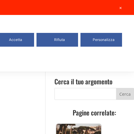
Cercasi Personal Trainer
✕
uita
Attività competitiva
Chi siamo
Contatti
Accetta
Rifiuta
Personalizza
Scopri il Corporate Fitness
Cerca il tuo argomento
Pagine correlate: