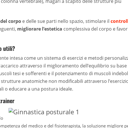
la colonna vertebrale), magari a scapito delle strutture più
 del corpo
e delle sue parti nello spazio, stimolare il
control
eguenti,
migliorare l’estetica
complessiva del corpo e favor
 utili?
e intesa come un sistema di esercizi e metodi personalizz
ccarico attraverso il miglioramento dell’equilibrio su base
scoli tesi e sofferenti e il potenziamento di muscoli indeboli
e strutture anatomiche non modificabili attraverso l’esercizi
rali o educare a una postura ideale.
trainer
lo
ompetenza del medico e del fisioterapista, la soluzione migliore p