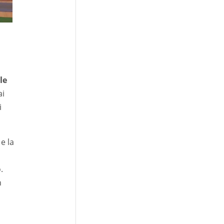
le
ai
i
e la
.
n