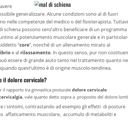
 avere
sibile generalizzare. Alcune condizioni sono al di fuori
no nelle competenze del medico o del fisioterapista. Tuttavia
 di schiena possono senz’altro beneficiare di un programma 
 puntino al potenziamento muscolare generale e in particolar
iddetto “
core
”, nonché di un allenamento mirato al
ibrio
e al
rilassamento
. In questo senso, pur non costitue
 può essere di grande aiuto tanto nel trattamento quanto ne
 quando quest’ultimo è di origine muscolo-tendinea.
 il dolore cervicale?
r il rapporto tra ginnastica posturale
dolore cervicale
cervicalgia
, vale quanto detto sopra a proposito del dolore lom
 i sintomi, contrastando ad esempio gli effetti di posture
o affaticamento muscolare, accumulo di metaboliti e