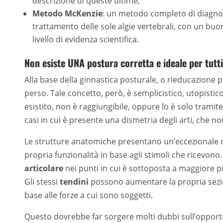
descrizione di queste ultime;
Metodo McKenzie
: un metodo completo di diagno
trattamento delle sole algie vertebrali, con un buo
livello di evidenza scientifica.
Non esiste UNA postura corretta e ideale per tutti
Alla base della ginnastica posturale, o rieducazione pos
perso. Tale concetto, però, è semplicistico, utopistico
esistito, non è raggiungibile, oppure lo è solo tramit
casi in cui è presente una dismetria degli arti, che n
Le strutture anatomiche presentano un’eccezionale c
propria funzionalità in base agli stimoli che ricevon
articolare
nei punti in cui è sottoposta a maggiore p
Gli stessi
tendini
possono aumentare la propria sezion
base alle forze a cui sono soggetti.
Questo dovrebbe far sorgere molti dubbi sull’opportun