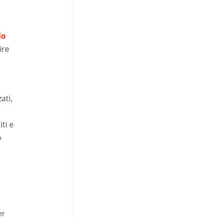
lo
ire
ati,
ti e
o
er