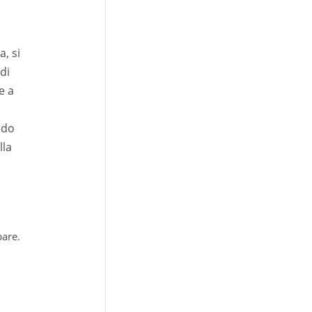
, si
di
e a
ndo
lla
bare.