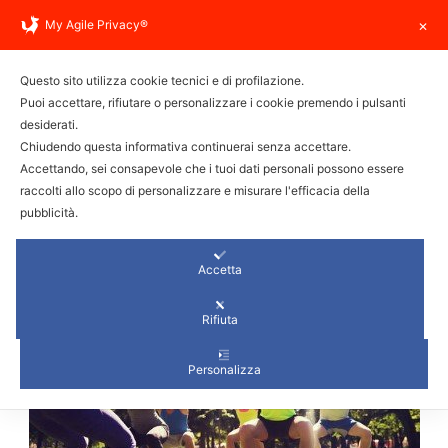
info@trainerlabitalia.com
My Agile Privacy®
✕
Questo sito utilizza cookie tecnici e di profilazione.
Puoi accettare, rifiutare o personalizzare i cookie premendo i pulsanti
desiderati.
Chiudendo questa informativa continuerai senza accettare.
Accettando, sei consapevole che i tuoi dati personali possono essere
CORSI DI GRUPPO
raccolti allo scopo di personalizzare e misurare l'efficacia della
pubblicità.
Accetta
Rifiuta
Personalizza