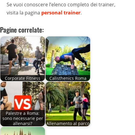
Se vuoi conoscere l’elenco completo dei trainer,
visita la pagina
personal trainer
.
Pagine correlate:
Corporate Fitness
Calisthenics Roma
Palestre a Roma:
sono necessarie per
allenarsi?
Allenamento al parco